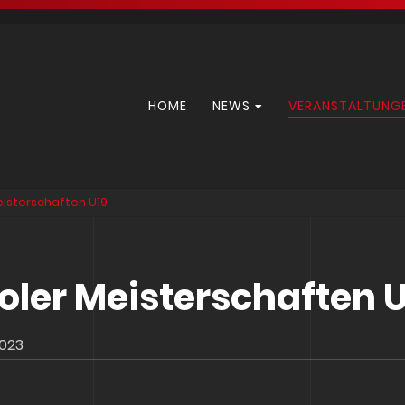
Navigation
HOME
NEWS
VERANSTALTUNG
überspringen
eisterschaften U19
roler Meisterschaften 
2023