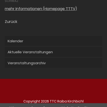
SCHWAZ
mehr Informationen (Homepage TTTV)
Zurück
Kalender
Aktuelle Veranstaltungen
Veranstaltungsarchiv
Copyright 2026 TTC Raiba Kirchbichl
Navigation
Impressum
Datenschutz
Kontakt