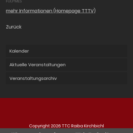
FULPMES
mehr Informationen (Homepage TTTV)
Zurück
Kalender
Aktuelle Veranstaltungen
Veranstaltungsarchiv
Copyright 2026 TTC Raiba Kirchbichl
Navigation
Impressum
Datenschutz
Kontakt