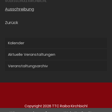
VOLKSSCHULE KIRCHBICHL
Ausschreibung
Zurück
Kalender
Aktuelle Veranstaltungen
Veranstaltungsarchiv
Copyright 2026 TTC Raiba Kirchbichl
Navigation
Impressum
Datenschutz
Kontakt