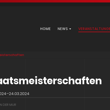
Navigation
HOME
NEWS
VERANSTALTUNG
überspringen
eisterschaften
aatsmeisterschaften
2024–24.03.2024
N DER MUR