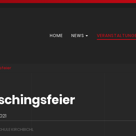
Navigation
HOME
NEWS
VERANSTALTUNG
überspringen
sfeier
schingsfeier
021
HULE KIRCHBICHL