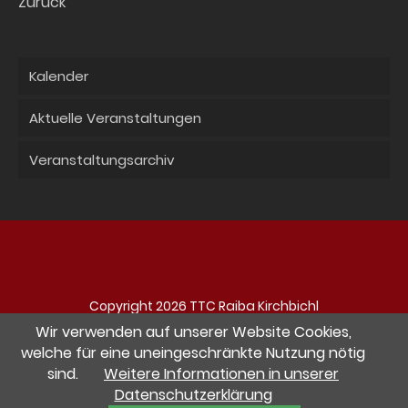
Zurück
Kalender
Aktuelle Veranstaltungen
Veranstaltungsarchiv
Copyright 2026 TTC Raiba Kirchbichl
Navigation
Impressum
Datenschutz
Kontakt
Wir verwenden auf unserer Website Cookies,
überspringen
welche für eine uneingeschränkte Nutzung nötig
sind.
Weitere Informationen in unserer
Besuche uns auf Facebook
Datenschutzerklärung