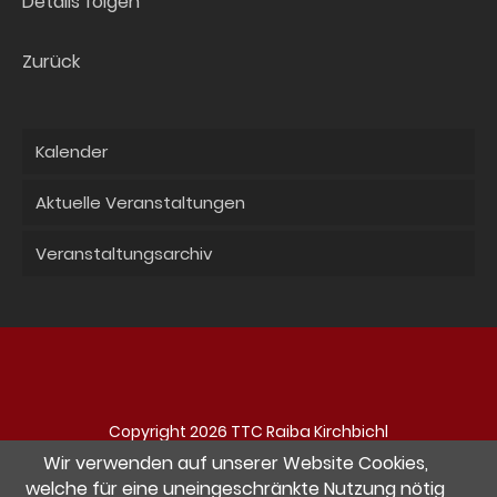
Details folgen
Zurück
Kalender
Aktuelle Veranstaltungen
Veranstaltungsarchiv
Copyright 2026 TTC Raiba Kirchbichl
Navigation
Impressum
Datenschutz
Kontakt
Wir verwenden auf unserer Website Cookies,
überspringen
welche für eine uneingeschränkte Nutzung nötig