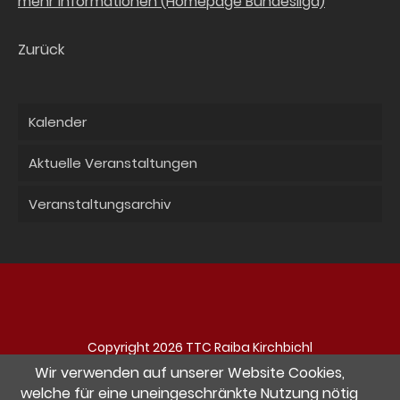
mehr Informationen (Homepage Bundesliga)
Zurück
Kalender
Aktuelle Veranstaltungen
Veranstaltungsarchiv
Copyright 2026 TTC Raiba Kirchbichl
Navigation
Impressum
Datenschutz
Kontakt
Wir verwenden auf unserer Website Cookies,
überspringen
welche für eine uneingeschränkte Nutzung nötig