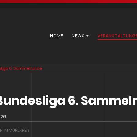
Navigation
HOME
NEWS
VERANSTALTUNG
überspringen
sliga 6. Sammelrunde
 Bundesliga 6. Sammel
026
H IM MÜHLKREIS