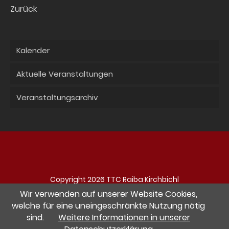
Zurück
Kalender
Aktuelle Veranstaltungen
Veranstaltungsarchiv
Copyright 2026 TTC Raiba Kirchbichl
Navigation
Impressum
Datenschutz
Kontakt
Wir verwenden auf unserer Website Cookies,
überspringen
welche für eine uneingeschränkte Nutzung nötig
sind.
Weitere Informationen in unserer
Besuche uns auf Facebook