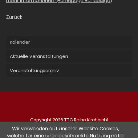
mehr Informationen (Homepage Bundesliga)
Zurück
Kalender
Aktuelle Veranstaltungen
Veranstaltungsarchiv
Copyright 2026 TTC Raiba Kirchbichl
Navigation
Impressum
Datenschutz
Kontakt
Wir verwenden auf unserer Website Cookies,
überspringen
welche für eine uneingeschränkte Nutzung nötig