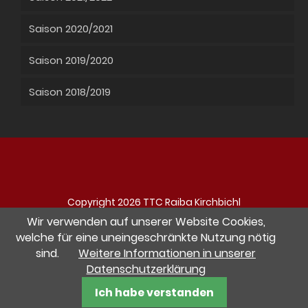
Saison 2020/2021
Saison 2019/2020
Saison 2018/2019
Copyright 2026 TTC Raiba Kirchbichl
Navigation
Impressum
Datenschutz
Kontakt
Wir verwenden auf unserer Website Cookies,
überspringen
welche für eine uneingeschränkte Nutzung nötig
sind.
Weitere Informationen in unserer
Besuche uns auf Facebook
Datenschutzerklärung
website by pletzerdesign Werbeagentur
Ich habe verstanden