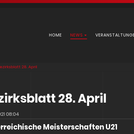
Navigation
HOME
NEWS
VERANSTALTUNG
überspringen
ezirksblatt 28. April
zirksblatt 28. April
021 08:04
rreichische Meisterschaften U21