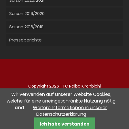
Saison 2020/2021
Saison 2019/2020
Saison 2018/2019
Presseberichte
Copyright 2026 TTC Raiba Kirchbichl
Navigation
Impressum
Datenschutz
Kontakt
Wir verwenden auf unserer Website Cookies,
überspringen
welche für eine uneingeschränkte Nutzung nötig
sind.
Weitere Informationen in unserer
Besuche uns auf Facebook
Datenschutzerklärung
website by pletzerdesign Werbeagentur
Ich habe verstanden