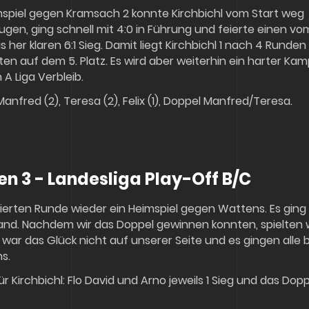
mspiel gegen Kramsach 2 konnte Kirchbichl vom Start weg
gen, ging schnell mit 4:0 in Führung und feierte einen vo
s her klaren 6:1 Sieg. Damit liegt Kirchbichl 1 nach 4 Runden
ten auf dem 5. Platz. Es wird aber weiterhin ein harter Kam
A Liga Verbleib.
anfred (2), Teresa (2), Felix (1), Doppel Manfred/Teresa.
en 3 - Landesliga Play-Off B/C
vierten Runde wieder ein Heimspiel gegen Wattens. Es ging 
nd. Nachdem wir das Doppel gewinnen konnten, spielten wir
 war das Glück nicht auf unserer Seite und es gingen alle b
s.
ür Kirchbichl: Flo David und Arno jeweils 1 Sieg und das Dopp