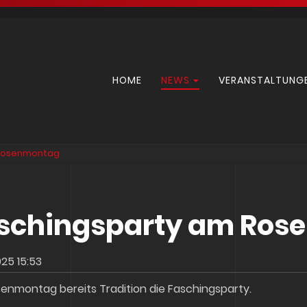
Navigation
HOME
NEWS
VERANSTALTUNG
überspringen
 Rosenmontag
schingsparty am Ros
025 15:53
enmontag bereits Tradition die Faschingsparty.