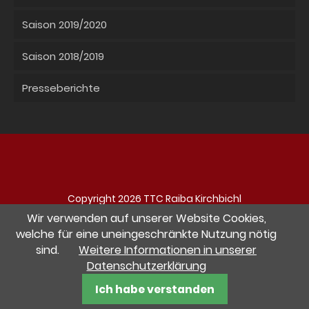
Saison 2019/2020
Saison 2018/2019
Presseberichte
Copyright 2026 TTC Raiba Kirchbichl
Navigation
Impressum
Datenschutz
Kontakt
Wir verwenden auf unserer Website Cookies,
überspringen
welche für eine uneingeschränkte Nutzung nötig
sind.
Weitere Informationen in unserer
Besuche uns auf Facebook
Datenschutzerklärung
website by pletzerdesign Werbeagentur
Ich habe verstanden