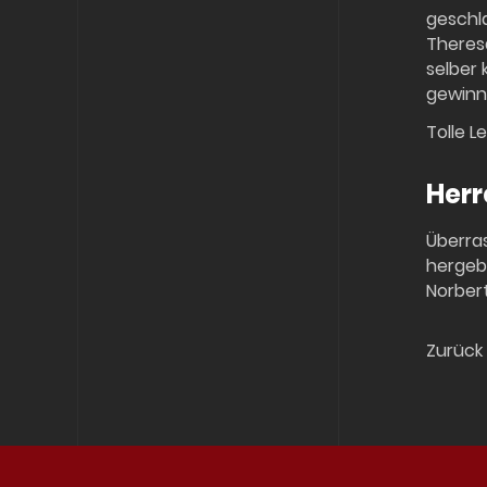
geschla
Theresa
selber 
gewinne
Tolle 
Herr
Überras
hergeb
Norbert
Zurück