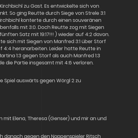
rchbichl zu Gast. Es entwickelte sich von
. So ging Reutte durch Siege von Strele 3:1
Kirchbichl konterte durch einen souveränen
benfalls mit 3:0. Doch Reutte zog mit Siegen
nften Satz mit 19:17!!! ) wieder auf 4:2 davon.
te sich mit Siegen von Manfred 3:1 über Storf
 4:4 heranarbeiten. Leider hatte Reutte in
tina 1:3 gegen Storf als auch Manfred 1:3
 die Partie insgesamt mit 4:6 verloren.
e Spiel auswärts gegen Wörgl 2 zu
en mit Elena, Theresa (Genser) und mir an und
sich danach gegen den Noppenspieler Ritsch