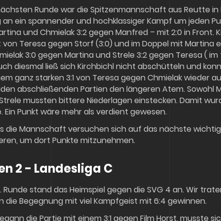
nächsten Runde war die Spitzenmannschaft aus Reutte in Ki
an ein spannender und hochklassiger Kampf um jeden Punkt
rtina und Chmielak 3:2 gegen Manfred – mit 2:0 in Front. 
t von Teresa gegen Storf (3:0) und im Doppel mit Martina e
ielak 3:0 gegen Martina und Strele 3:2 gegen Teresa ( im fü
ch diesmal ließ sich Kirchbichl nicht abschütteln und konn
em ganz starken 3:1 von Teresa gegen Chmielak wieder auf
den abschließenden Partien den längeren Atem. Sowohl Mar
trele mussten bittere Niederlagen einstecken. Damit wurde
. Ein Punkt wäre mehr als verdient gewesen.
s die Mannschaft versuchen sich auf das nächste wichtig
ieren, um dort Punkte mitzunehmen.
en 2 - Landesliga C
2. Runde stand das Heimspiel gegen die SVG 4 an. Wir trat
n die Begegnung mit viel Kampfgeist mit 6:4 gewinnen.
egann die Partie mit einem 3:1 gegen Film Horst, musste 