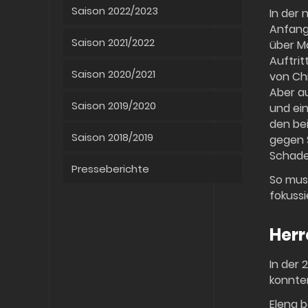
Saison 2022/2023
In der 
Anfang 
Saison 2021/2022
über Ma
Auftrit
Saison 2020/2021
von Chm
Aber au
Saison 2019/2020
und ein
den bei
Saison 2018/2019
gegen S
Schade
Presseberichte
So mus
fokuss
Herr
In der 
konnte
Elena b